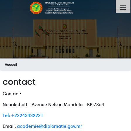
Aller
M
au
contenu
principal
Fil
Accueil
d'Ariane
contact
Contact:
Nouakchott - Avenue Nelson Mandela - BP:7364
Tel: +22243432221
Email:
academie@diplomatie.gov.mr